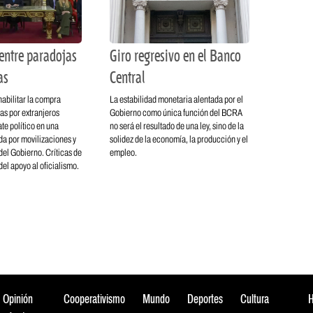
entre paradojas
Giro regresivo en el Banco
as
Central
habilitar la compra
La estabilidad monetaria alentada por el
rras por extranjeros
Gobierno como única función del BCRA
te político en una
no será el resultado de una ley, sino de la
a por movilizaciones y
solidez de la economía, la producción y el
el Gobierno. Críticas de
empleo.
 del apoyo al oficialismo.
Opinión
Cooperativismo
Mundo
Deportes
Cultura