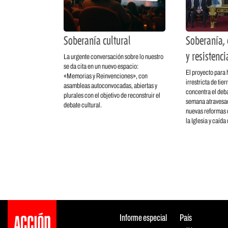
Soberanía cultural
Soberanía, 
y resistenci
La urgente conversación sobre lo nuestro
se da cita en un nuevo espacio:
El proyecto para 
«Memorias y Reinvenciones», con
irrestricta de tie
asambleas autoconvocadas, abiertas y
concentra el deba
plurales con el objetivo de reconstruir el
semana atravesad
debate cultural.
nuevas reformas d
la Iglesia y caída
Informe especial
País