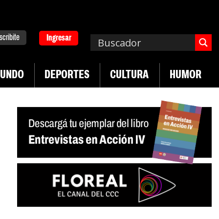
scribite
Ingresar
UNDO
DEPORTES
CULTURA
HUMOR
|
|
Neuquén
Miguel Díaz-Canel: «Es un genocidio»