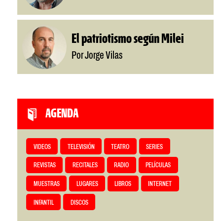
El patriotismo según Milei
Por Jorge Vilas
AGENDA
VIDEOS
TELEVISIÓN
TEATRO
SERIES
REVISTAS
RECITALES
RADIO
PELÍCULAS
MUESTRAS
LUGARES
LIBROS
INTERNET
INFANTIL
DISCOS