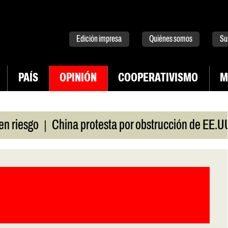
tter
instagram
tiktok
Youtube
Spotify
Edición impresa
Quiénes somos
Su
PAÍS
OPINIÓN
COOPERATIVISMO
M
|
sgo
China protesta por obstrucción de EE.UU en 