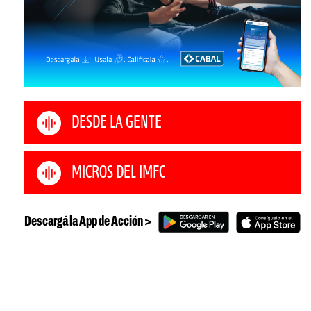
DESDE LA GENTE
MICROS DEL IMFC
Descargá la App de Acción >