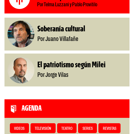
Por Telma Luzzani y Pablo Provitilo
Soberanía cultural
Por Juano Villafañe
El patriotismo según Milei
Por Jorge Vilas
AGENDA
VIDEOS
TELEVISIÓN
TEATRO
SERIES
REVISTAS