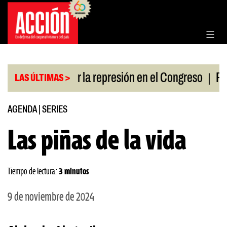
Saltar
al
contenido
|
policías por la represión en el Congreso
Respaldo
LAS ÚLTIMAS >
AGENDA
|
SERIES
Las piñas de la vida
Tiempo de lectura:
3 minutos
9 de noviembre de 2024