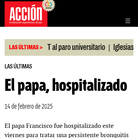
Saltar
al
contenido
|
paldo de la CGT al paro universitario
Iglesias y t
LAS ÚLTIMAS >
LAS ÚLTIMAS
El papa, hospitalizado
14 de febrero de 2025
El papa Francisco fue hospitalizado este
viernes para tratar una persistente bronquitis