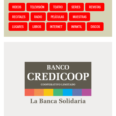
VIDEOS
TELEVISIÓN
TEATRO
SERIES
REVISTAS
RECITALES
RADIO
PELÍCULAS
MUESTRAS
LUGARES
LIBROS
INTERNET
INFANTIL
DISCOS