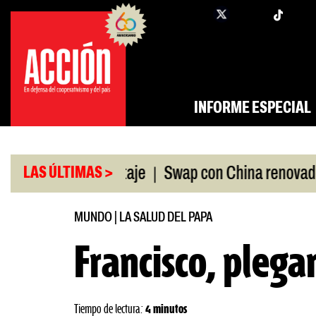
Saltar
twi
facebook
al
contenido
INFORME ESPECIAL
|
|
NDIS, a peritaje
Swap con China renovado
Fal
LAS ÚLTIMAS >
MUNDO
|
LA SALUD DEL PAPA
Francisco, plega
Tiempo de lectura:
4 minutos