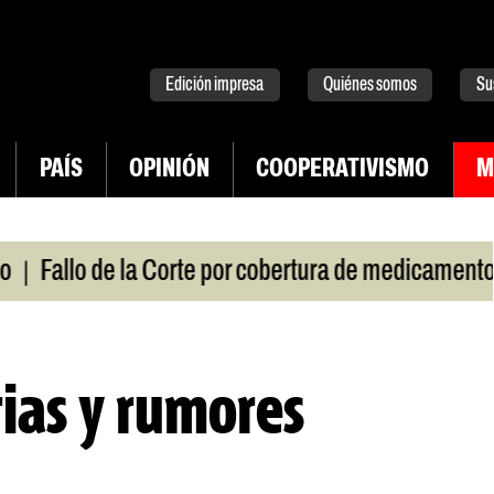
tter
instagram
tiktok
Youtube
Spotify
Edición impresa
Quiénes somos
Su
PAÍS
OPINIÓN
COOPERATIVISMO
M
|
lo de la Corte por cobertura de medicamentos
Uru
rias y rumores