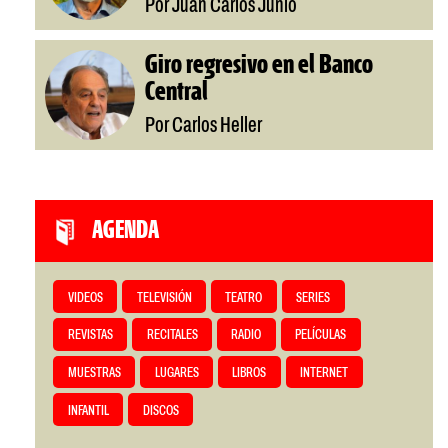
Por Juan Carlos Junio
Giro regresivo en el Banco
Central
Por Carlos Heller
AGENDA
VIDEOS
TELEVISIÓN
TEATRO
SERIES
REVISTAS
RECITALES
RADIO
PELÍCULAS
MUESTRAS
LUGARES
LIBROS
INTERNET
INFANTIL
DISCOS