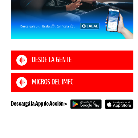
DESDE LA GENTE
MICROS DEL IMFC
Descargá la App de Acción >