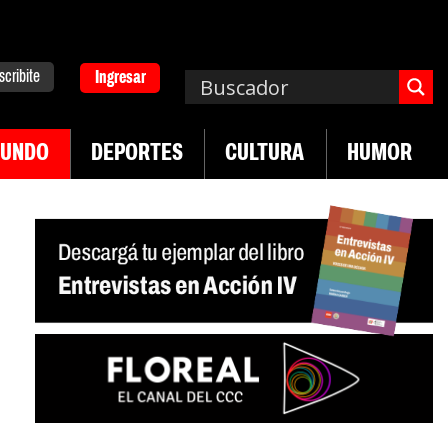
scribite
Ingresar
UNDO
DEPORTES
CULTURA
HUMOR
|
guay frente a crisis diplomática Argentina-Brasil