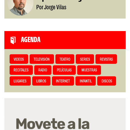
Por Jorge Vilas
AGENDA
VIDEOS
TELEVISIÓN
TEATRO
SERIES
REVISTAS
RECITALES
RADIO
PELÍCULAS
MUESTRAS
LUGARES
LIBROS
INTERNET
INFANTIL
DISCOS