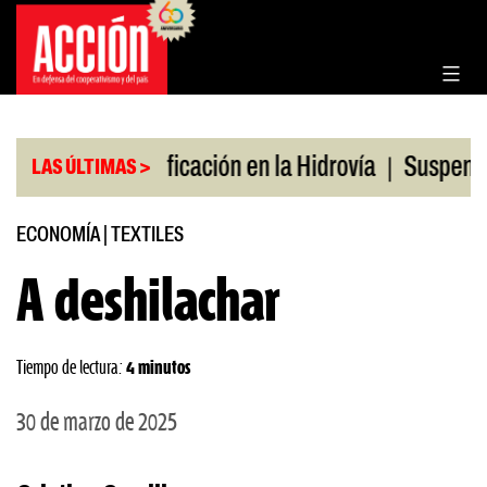
Saltar
al
contenido
|
|
lio
Bonificación en la Hidrovía
Suspenden desre
LAS ÚLTIMAS >
ECONOMÍA
|
TEXTILES
A deshilachar
Tiempo de lectura:
4 minutos
30 de marzo de 2025