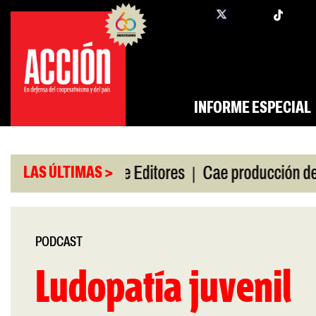
Saltar
twi
facebook
al
contenido
INFORME ESPECIAL
|
|
 gira
Feria de Editores
Cae producción de autos 
LAS ÚLTIMAS >
PODCAST
Ludopatía juvenil