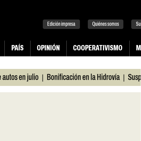
tter
instagram
tiktok
Youtube
Spotify
Edición impresa
Quiénes somos
Su
PAÍS
OPINIÓN
COOPERATIVISMO
M
|
|
en julio
Bonificación en la Hidrovía
Suspenden 