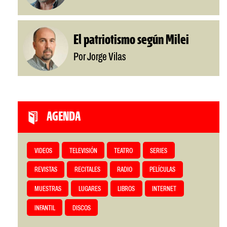
El patriotismo según Milei
Por Jorge Vilas
AGENDA
VIDEOS
TELEVISIÓN
TEATRO
SERIES
REVISTAS
RECITALES
RADIO
PELÍCULAS
MUESTRAS
LUGARES
LIBROS
INTERNET
INFANTIL
DISCOS