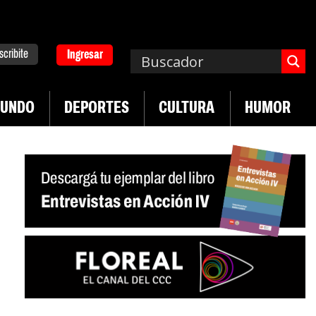
scribite
Ingresar
UNDO
DEPORTES
CULTURA
HUMOR
|
desregulación del practicaje
Denuncias por viol