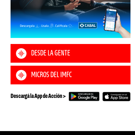
DESDE LA GENTE
MICROS DEL IMFC
Descargá la App de Acción >