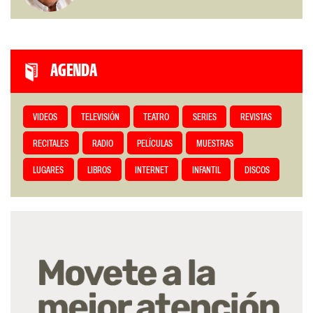
AGENDA
VIDEOS
TELEVISIÓN
TEATRO
SERIES
REVISTAS
RECITALES
RADIO
PELÍCULAS
MUESTRAS
LUGARES
LIBROS
INTERNET
INFANTIL
DISCOS