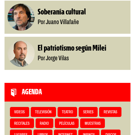
Soberanía cultural
Por Juano Villafañe
El patriotismo según Milei
Por Jorge Vilas
AGENDA
VIDEOS
TELEVISIÓN
TEATRO
SERIES
REVISTAS
RECITALES
RADIO
PELÍCULAS
MUESTRAS