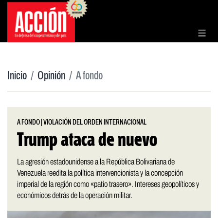
Saltar
al
contenido
Inicio
Opinión
A fondo
A FONDO
|
VIOLACIÓN DEL ORDEN INTERNACIONAL
Trump ataca de nuevo
La agresión estadounidense a la República Bolivariana de
Venezuela reedita la política intervencionista y la concepción
imperial de la región como «patio trasero». Intereses geopolíticos y
económicos detrás de la operación militar.