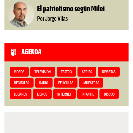
El patriotismo según Milei
Por Jorge Vilas
AGENDA
VIDEOS
TELEVISIÓN
TEATRO
SERIES
REVISTAS
RECITALES
RADIO
PELÍCULAS
MUESTRAS
LUGARES
LIBROS
INTERNET
INFANTIL
DISCOS