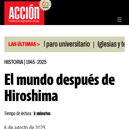
Saltar
al
contenido
|
 la CGT al paro universitario
Iglesias y templos 
LAS ÚLTIMAS >
HISTORIA
|
1945-2025
El mundo después de
Hiroshima
Tiempo de lectura:
3 minutos
6 de agosto de 2025