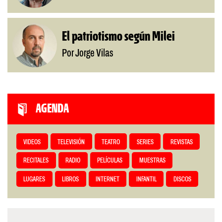
El patriotismo según Milei
Por Jorge Vilas
AGENDA
VIDEOS
TELEVISIÓN
TEATRO
SERIES
REVISTAS
RECITALES
RADIO
PELÍCULAS
MUESTRAS
LUGARES
LIBROS
INTERNET
INFANTIL
DISCOS