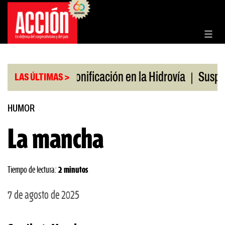
Saltar
al
contenido
|
|
en julio
Bonificación en la Hidrovía
Suspenden d
LAS ÚLTIMAS >
HUMOR
La mancha
Tiempo de lectura:
2 minutos
7 de agosto de 2025