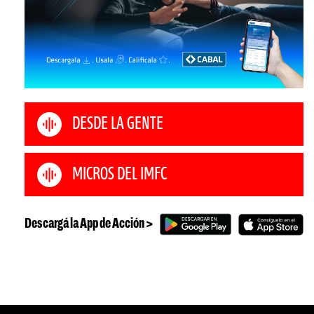
DESDE LA GENTE
MICROS DEL IMFC
Descargá la App de Acción >