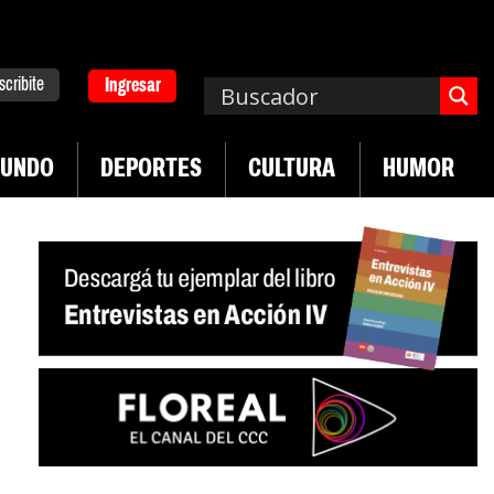
scribite
Ingresar
UNDO
DEPORTES
CULTURA
HUMOR
|
|
versitario
Industria textil sigue en caída
Sin sa