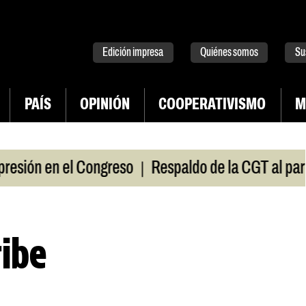
tter
instagram
tiktok
Youtube
Spotify
Edición impresa
Quiénes somos
Su
PAÍS
OPINIÓN
COOPERATIVISMO
M
|
ión en el Congreso
Respaldo de la CGT al paro uni
ribe