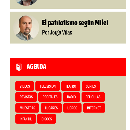
El patriotismo según Milei
Por Jorge Vilas
AGENDA
VIDEOS
TELEVISIÓN
TEATRO
SERIES
REVISTAS
RECITALES
RADIO
PELÍCULAS
MUESTRAS
LUGARES
LIBROS
INTERNET
INFANTIL
DISCOS