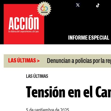
Saltar
twi
facebook
al
contenido
INFORME ESPECIAL
|
a por la crisis
Denuncian a policías por la repres
LAS ÚLTIMAS >
LAS ÚLTIMAS
Tensión en el Ca
5 de septiembre de 2025