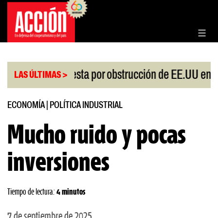
Saltar
al
contenido
hina protesta por obstrucción de EE.UU en Neuqué
LAS ÚLTIMAS >
ECONOMÍA
|
POLÍTICA INDUSTRIAL
Mucho ruido y pocas
inversiones
Tiempo de lectura:
4 minutos
7 de septiembre de 2025