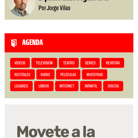
Por Jorge Vilas
AGENDA
VIDEOS
TELEVISIÓN
TEATRO
SERIES
REVISTAS
RECITALES
RADIO
PELÍCULAS
MUESTRAS
LUGARES
LIBROS
INTERNET
INFANTIL
DISCOS