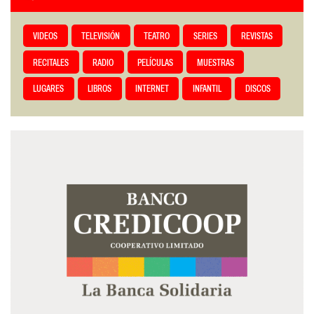
VIDEOS
TELEVISIÓN
TEATRO
SERIES
REVISTAS
RECITALES
RADIO
PELÍCULAS
MUESTRAS
LUGARES
LIBROS
INTERNET
INFANTIL
DISCOS