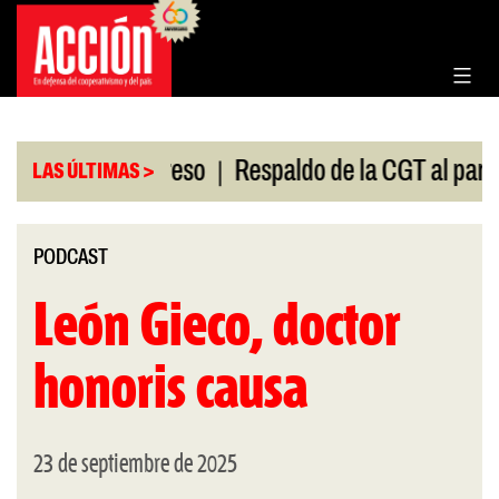
Saltar
al
contenido
|
ón en el Congreso
Respaldo de la CGT al paro univ
LAS ÚLTIMAS >
PODCAST
León Gieco, doctor
honoris causa
23 de septiembre de 2025