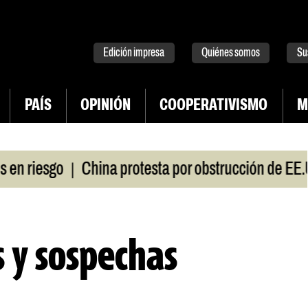
tter
instagram
tiktok
Youtube
Spotify
Edición impresa
Quiénes somos
Su
PAÍS
OPINIÓN
COOPERATIVISMO
M
|
sgo
China protesta por obstrucción de EE.UU en 
s y sospechas