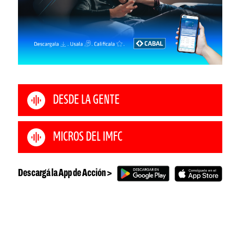
DESDE LA GENTE
MICROS DEL IMFC
Descargá la App de Acción >