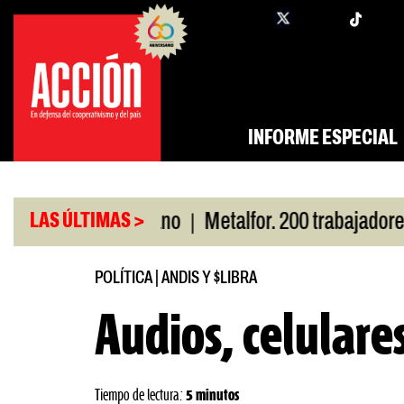
Saltar
twi
facebook
al
contenido
INFORME ESPECIAL
|
r San Cayetano
Metalfor. 200 trabajadores en rie
LAS ÚLTIMAS >
POLÍTICA
|
ANDIS Y $LIBRA
Audios, celulare
Tiempo de lectura:
5 minutos