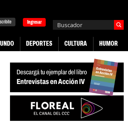
scribite
Ingresar
UNDO
DEPORTES
CULTURA
HUMOR
|
|
Neuquén
Miguel Díaz-Canel: «Es un genocidio»