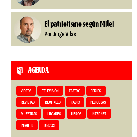
El patriotismo según Milei
Por Jorge Vilas
AGENDA
VIDEOS
TELEVISIÓN
TEATRO
SERIES
REVISTAS
RECITALES
RADIO
PELÍCULAS
MUESTRAS
LUGARES
LIBROS
INTERNET
INFANTIL
DISCOS