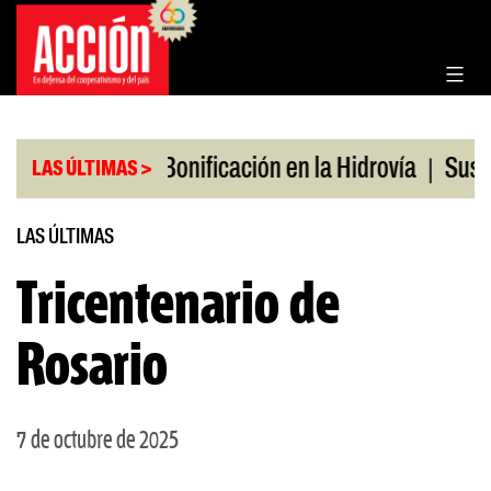
Saltar
al
contenido
|
|
os en julio
Bonificación en la Hidrovía
Suspend
LAS ÚLTIMAS >
LAS ÚLTIMAS
Tricentenario de
Rosario
7 de octubre de 2025