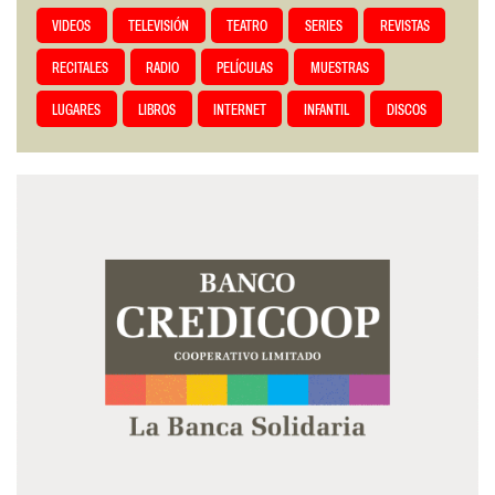
VIDEOS
TELEVISIÓN
TEATRO
SERIES
REVISTAS
RECITALES
RADIO
PELÍCULAS
MUESTRAS
LUGARES
LIBROS
INTERNET
INFANTIL
DISCOS