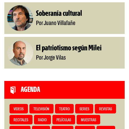
Soberanía cultural
Por Juano Villafañe
El patriotismo según Milei
Por Jorge Vilas
AGENDA
VIDEOS
TELEVISIÓN
TEATRO
SERIES
REVISTAS
RECITALES
RADIO
PELÍCULAS
MUESTRAS