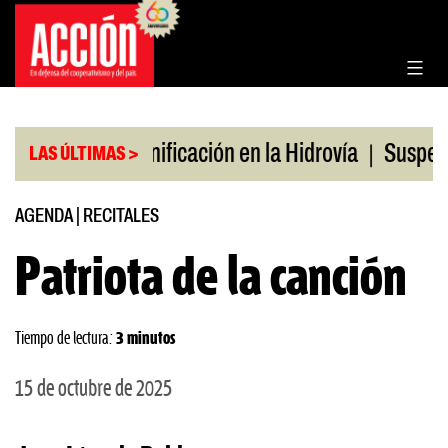
Saltar
al
contenido
|
|
julio
Bonificación en la Hidrovía
Suspenden des
LAS ÚLTIMAS >
AGENDA
|
RECITALES
Patriota de la canción
Tiempo de lectura:
3 minutos
15 de octubre de 2025