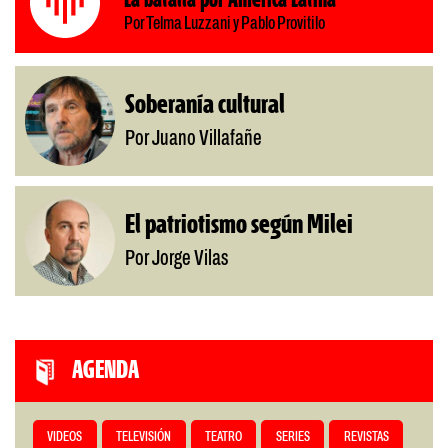
La batalla por América Latina
Por Telma Luzzani y Pablo Provitilo
Soberanía cultural
Por Juano Villafañe
El patriotismo según Milei
Por Jorge Vilas
AGENDA
VIDEOS
TELEVISIÓN
TEATRO
SERIES
REVISTAS