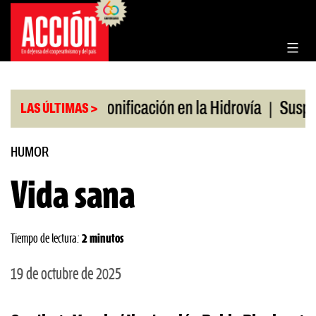
Saltar
al
contenido
|
|
en julio
Bonificación en la Hidrovía
Suspenden 
LAS ÚLTIMAS >
HUMOR
Vida sana
Tiempo de lectura:
2 minutos
19 de octubre de 2025