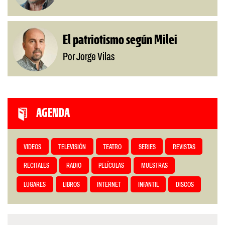
El patriotismo según Milei
Por Jorge Vilas
AGENDA
VIDEOS
TELEVISIÓN
TEATRO
SERIES
REVISTAS
RECITALES
RADIO
PELÍCULAS
MUESTRAS
LUGARES
LIBROS
INTERNET
INFANTIL
DISCOS