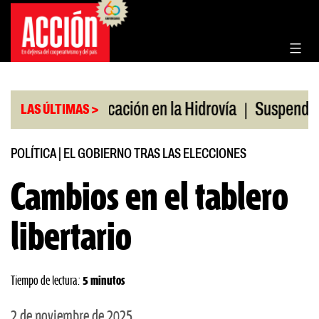
Saltar
al
contenido
|
|
o
Bonificación en la Hidrovía
Suspenden desregu
LAS ÚLTIMAS >
POLÍTICA
|
EL GOBIERNO TRAS LAS ELECCIONES
Cambios en el tablero
libertario
Tiempo de lectura:
5 minutos
2 de noviembre de 2025