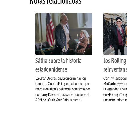
Notas relacionadas
Sátira sobre la historia
Los Rolling
estadounidense
reinventan 
La Gran Depresión, la discriminación
Con invitados de
racial, la Guerra Fría y otros hechos que
McCartney y vario
marcaron al país del norte, son revisados
la legendaria ba
por Larry David en una serie que tiene el
en «Foreign Tong
ADN de «Curb Your Enthusiasm».
una arrolladora m