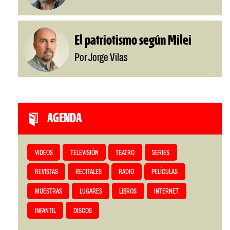
El patriotismo según Milei
Por Jorge Vilas
AGENDA
VIDEOS
TELEVISIÓN
TEATRO
SERIES
REVISTAS
RECITALES
RADIO
PELÍCULAS
MUESTRAS
LUGARES
LIBROS
INTERNET
INFANTIL
DISCOS