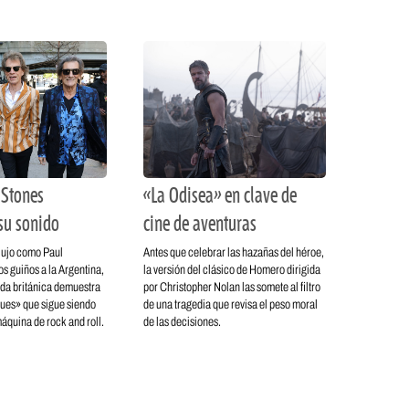
 Stones
«La Odisea» en clave de
su sonido
cine de aventuras
 lujo como Paul
Antes que celebrar las hazañas del héroe,
s guiños a la Argentina,
la versión del clásico de Homero dirigida
nda británica demuestra
por Christopher Nolan las somete al filtro
ues» que sigue siendo
de una tragedia que revisa el peso moral
áquina de rock and roll.
de las decisiones.