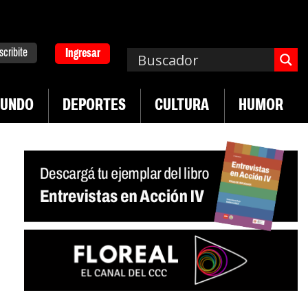
scribite
Ingresar
UNDO
DEPORTES
CULTURA
HUMOR
|
a. Emergencia en salud mental
Los 43 estudiant