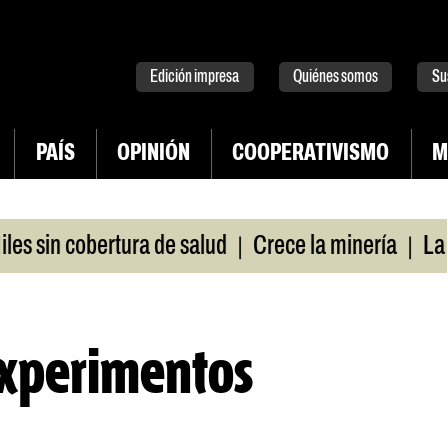
tter
instagram
tiktok
Youtube
Spotify
Edición impresa
Quiénes somos
Su
PAÍS
OPINIÓN
COOPERATIVISMO
M
|
|
sin cobertura de salud
Crece la minería
La Pamp
experimentos