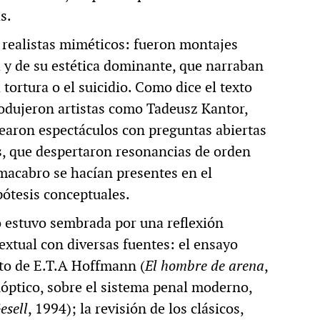
s.
 realistas miméticos: fueron montajes
a y de su estética dominante, que narraban
a tortura o el suicidio. Como dice el texto
produjeron artistas como Tadeusz Kantor,
earon espectáculos con preguntas abiertas
s, que despertaron resonancias de orden
o macabro se hacían presentes en el
pótesis conceptuales.
o estuvo sembrada por una reflexión
extual con diversas fuentes: el ensayo
nto de E.T.A Hoffmann (
El hombre de arena
,
nóptico, sobre el sistema penal moderno,
sell
, 1994); la revisión de los clásicos,