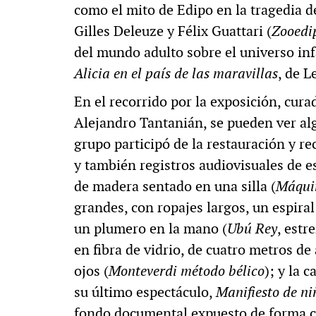
como el mito de Edipo en la tragedia de
Gilles Deleuze y Félix Guattari (
Zooedi
del mundo adulto sobre el universo infa
Alicia en el país de las maravillas
, de L
En el recorrido por la exposición, cura
Alejandro Tantanián, se pueden ver alg
grupo participó de la restauración y r
y también registros audiovisuales de es
de madera sentado en una silla (
Máqui
grandes, con ropajes largos, un espira
un plumero en la mano (
Ubú Rey
, estr
en fibra de vidrio, de cuatro metros de 
ojos (
Monteverdi método bélico
); y la 
su último espectáculo,
Manifiesto de ni
fondo documental expuesto de forma cr