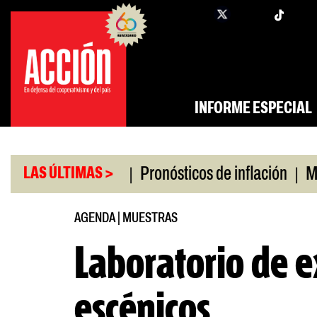
Saltar
twi
facebook
al
contenido
INFORME ESPECIAL
|
|
o universitario
Pronósticos de inflación
Miles 
LAS ÚLTIMAS >
AGENDA
|
MUESTRAS
Laboratorio de 
escénicos