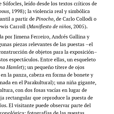
 Sófocles, leído desde los textos críticos de
pous
, 1998); la violencia real y simbólica
ntil a partir de
Pinocho
, de Carlo Collodi o
ewis Carroll (
Manifiesto de niños
, 2005).
da por Jimena Ferreiro, Andrés Gallina y
unas piezas relevantes de las puestas –el
econstrucción de objetos para la exposición–
tos espectáculos. Entre ellas, un esqueleto
na Hamlet
); un pequeño títere de ojos
l en la panza, cabeza en forma de bonete y
enada en el Parakultural); una niña gigante,
altura, con dos fosas vacías en lugar de
caja rectangular que reproduce la puesta de
ños
. El visitante puede observar parte del
onológica: fotografías de las puestas,