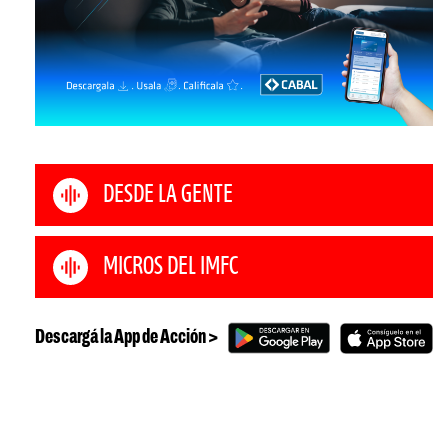
DESDE LA GENTE
MICROS DEL IMFC
Descargá la App de Acción >