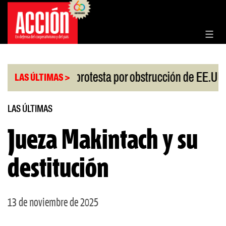
Saltar
al
contenido
|
iesgo
China protesta por obstrucción de EE.UU e
LAS ÚLTIMAS >
LAS ÚLTIMAS
Jueza Makintach y su
destitución
13 de noviembre de 2025