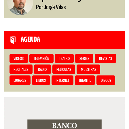
Por Jorge Vilas
AGENDA
VIDEOS
TELEVISIÓN
TEATRO
SERIES
REVISTAS
RECITALES
RADIO
PELÍCULAS
MUESTRAS
LUGARES
LIBROS
INTERNET
INFANTIL
DISCOS