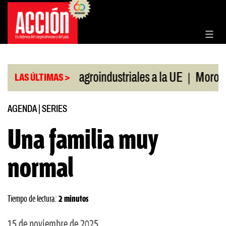
Saltar
al
contenido
|
portaciones agroindustriales a la UE
Morosidad en
LAS ÚLTIMAS >
AGENDA
|
SERIES
Una familia muy
normal
Tiempo de lectura:
2 minutos
15 de noviembre de 2025