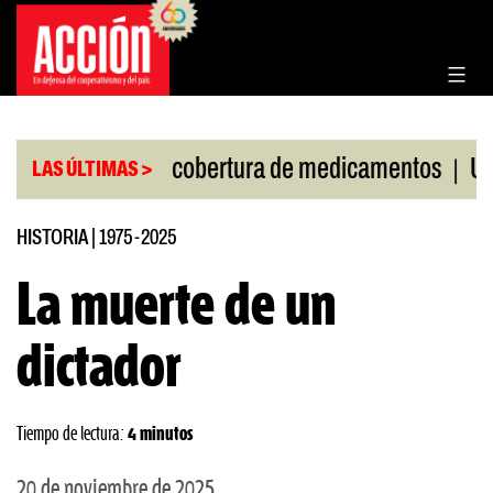
Saltar
al
contenido
|
la Corte por cobertura de medicamentos
Uruguay f
LAS ÚLTIMAS >
HISTORIA
|
1975-2025
La muerte de un
dictador
Tiempo de lectura:
4 minutos
20 de noviembre de 2025