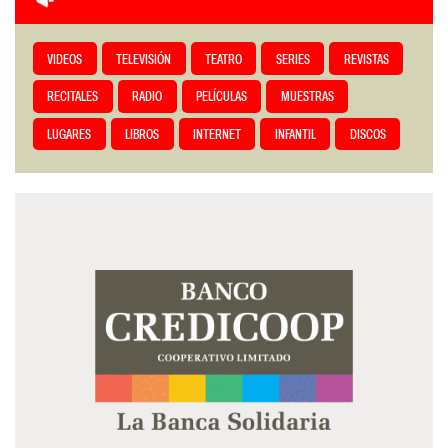
VIDEOS
TELEVISIÓN
TEATRO
SERIES
REVISTAS
RECITALES
RADIO
PELÍCULAS
MUESTRAS
LUGARES
LIBROS
INTERNET
INFANTIL
DISCOS