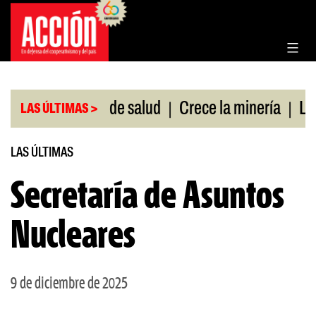
Saltar
al
contenido
|
|
s sin cobertura de salud
Crece la minería
La P
LAS ÚLTIMAS >
LAS ÚLTIMAS
Secretaría de Asuntos
Nucleares
9 de diciembre de 2025