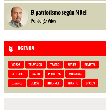
El patriotismo según Milei
Por Jorge Vilas
AGENDA
VIDEOS
TELEVISIÓN
TEATRO
SERIES
REVISTAS
RECITALES
RADIO
PELÍCULAS
MUESTRAS
LUGARES
LIBROS
INTERNET
INFANTIL
DISCOS