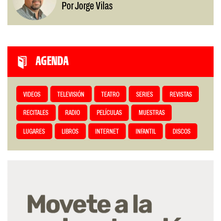
Por Jorge Vilas
AGENDA
VIDEOS
TELEVISIÓN
TEATRO
SERIES
REVISTAS
RECITALES
RADIO
PELÍCULAS
MUESTRAS
LUGARES
LIBROS
INTERNET
INFANTIL
DISCOS