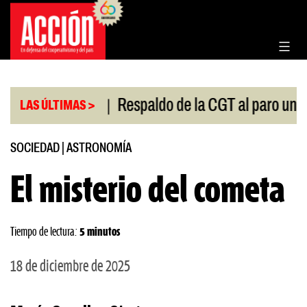
Saltar
al
contenido
|
l Congreso
Respaldo de la CGT al paro universitar
LAS ÚLTIMAS >
SOCIEDAD
|
ASTRONOMÍA
El misterio del cometa
Tiempo de lectura:
5 minutos
18 de diciembre de 2025