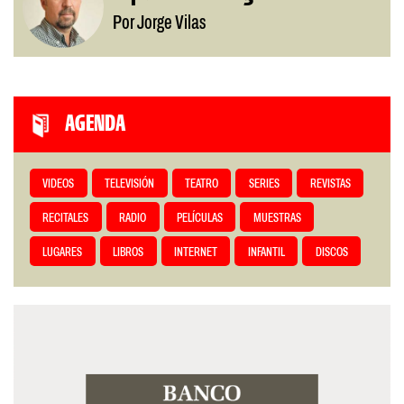
Por Jorge Vilas
AGENDA
VIDEOS
TELEVISIÓN
TEATRO
SERIES
REVISTAS
RECITALES
RADIO
PELÍCULAS
MUESTRAS
LUGARES
LIBROS
INTERNET
INFANTIL
DISCOS