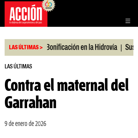
Saltar
al
contenido
|
|
os en julio
Bonificación en la Hidrovía
Suspend
LAS ÚLTIMAS >
LAS ÚLTIMAS
Contra el maternal del
Garrahan
9 de enero de 2026