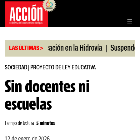
Saltar
al
contenido
|
|
o
Bonificación en la Hidrovía
Suspenden desregu
LAS ÚLTIMAS >
SOCIEDAD
|
PROYECTO DE LEY EDUCATIVA
Sin docentes ni
escuelas
Tiempo de lectura:
5 minutos
12 de enero de 2026