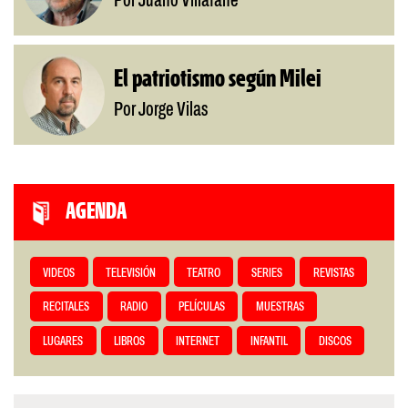
Por Juano Villafañe
El patriotismo según Milei
Por Jorge Vilas
AGENDA
VIDEOS
TELEVISIÓN
TEATRO
SERIES
REVISTAS
RECITALES
RADIO
PELÍCULAS
MUESTRAS
LUGARES
LIBROS
INTERNET
INFANTIL
DISCOS