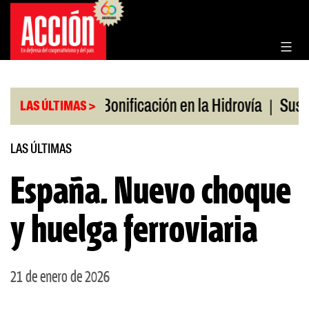
Saltar
al
contenido
|
|
os en julio
Bonificación en la Hidrovía
Suspend
LAS ÚLTIMAS >
LAS ÚLTIMAS
España. Nuevo choque
y huelga ferroviaria
21 de enero de 2026