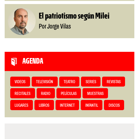
El patriotismo según Milei
Por Jorge Vilas
AGENDA
VIDEOS
TELEVISIÓN
TEATRO
SERIES
REVISTAS
RECITALES
RADIO
PELÍCULAS
MUESTRAS
LUGARES
LIBROS
INTERNET
INFANTIL
DISCOS