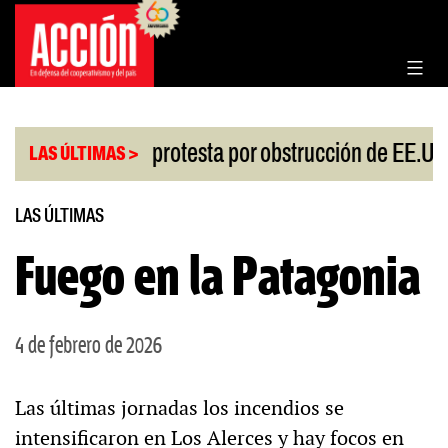
Saltar
al
contenido
|
iesgo
China protesta por obstrucción de EE.UU e
LAS ÚLTIMAS >
LAS ÚLTIMAS
Fuego en la Patagonia
4 de febrero de 2026
Las últimas jornadas los incendios se
intensificaron en Los Alerces y hay focos en