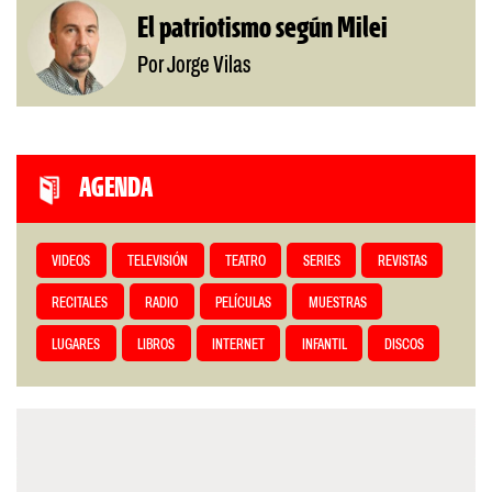
El patriotismo según Milei
Por Jorge Vilas
AGENDA
VIDEOS
TELEVISIÓN
TEATRO
SERIES
REVISTAS
RECITALES
RADIO
PELÍCULAS
MUESTRAS
LUGARES
LIBROS
INTERNET
INFANTIL
DISCOS