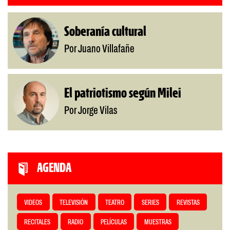
Soberanía cultural
Por Juano Villafañe
El patriotismo según Milei
Por Jorge Vilas
AGENDA
VIDEOS
TELEVISIÓN
TEATRO
SERIES
REVISTAS
RECITALES
RADIO
PELÍCULAS
MUESTRAS