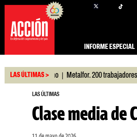
Saltar
twi
facebook
al
contenido
INFORME ESPECIAL
|
por San Cayetano
Metalfor. 200 trabajadores en r
LAS ÚLTIMAS >
LAS ÚLTIMAS
Clase media de 
11 de mayo de 2026