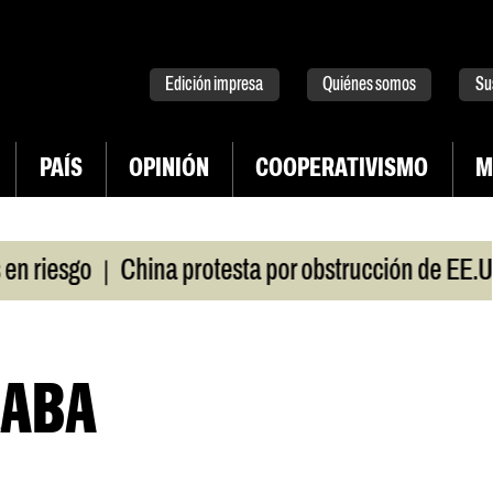
tter
instagram
tiktok
Youtube
Spotify
Edición impresa
Quiénes somos
Su
PAÍS
OPINIÓN
COOPERATIVISMO
M
|
iesgo
China protesta por obstrucción de EE.UU 
CABA