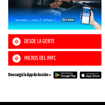
DESDE LA GENTE
MICROS DEL IMFC
Descargá la App de Acción >