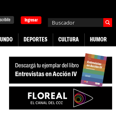
scribite
Ingresar
UNDO
DEPORTES
CULTURA
HUMOR
|
en Neuquén
Miguel Díaz-Canel: «Es un genocidio»