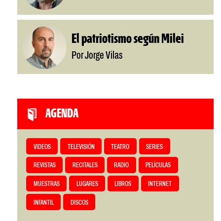
El patriotismo según Milei
Por Jorge Vilas
AGENDA
VIDEOS
TELEVISIÓN
TEATRO
SERIES
REVISTAS
RECITALES
RADIO
PELÍCULAS
MUESTRAS
LUGARES
LIBROS
INTERNET
INFANTIL
DISCOS