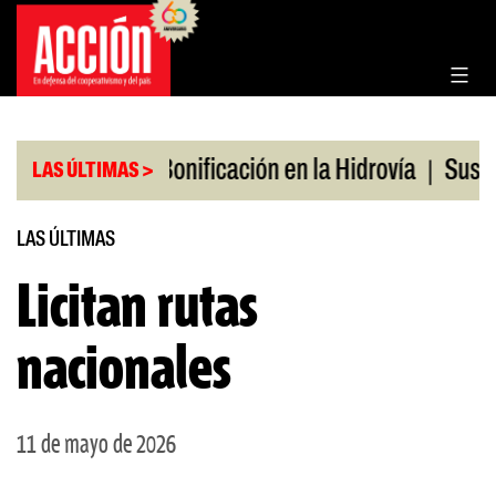
Saltar
al
contenido
|
|
s en julio
Bonificación en la Hidrovía
Suspende
LAS ÚLTIMAS >
LAS ÚLTIMAS
Licitan rutas
nacionales
11 de mayo de 2026