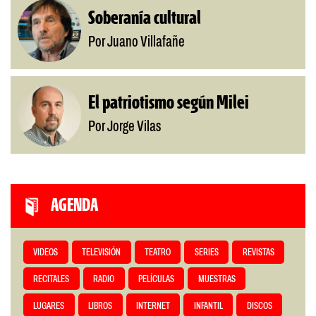
Soberanía cultural
Por Juano Villafañe
El patriotismo según Milei
Por Jorge Vilas
AGENDA
VIDEOS
TELEVISIÓN
TEATRO
SERIES
REVISTAS
RECITALES
RADIO
PELÍCULAS
MUESTRAS
LUGARES
LIBROS
INTERNET
INFANTIL
DISCOS