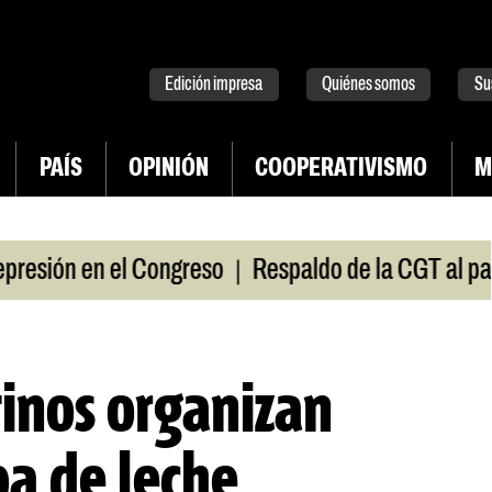
tter
instagram
tiktok
Youtube
Spotify
Edición impresa
Quiénes somos
Su
PAÍS
OPINIÓN
COOPERATIVISMO
M
|
sión en el Congreso
Respaldo de la CGT al paro un
tinos organizan
pa de leche