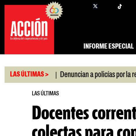
Saltar
twi
facebook
al
contenido
INFORME ESPECIAL
|
da por la crisis
Denuncian a policías por la repre
LAS ÚLTIMAS >
LAS ÚLTIMAS
Docentes corren
colectas para co