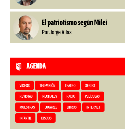
El patriotismo según Milei
Por Jorge Vilas
AGENDA
VIDEOS
TELEVISIÓN
TEATRO
SERIES
REVISTAS
RECITALES
RADIO
PELÍCULAS
MUESTRAS
LUGARES
LIBROS
INTERNET
INFANTIL
DISCOS