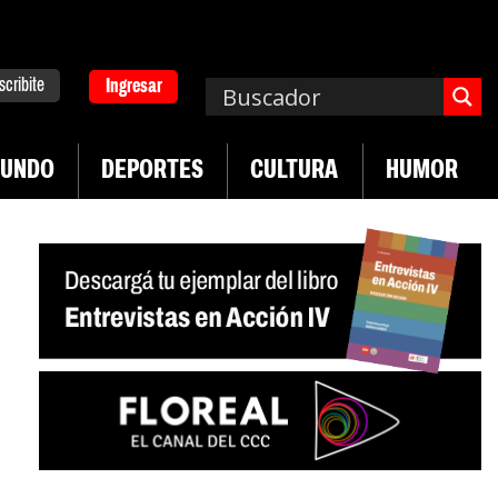
scribite
Ingresar
UNDO
DEPORTES
CULTURA
HUMOR
|
|
iversitario
Industria textil sigue en caída
Sin s