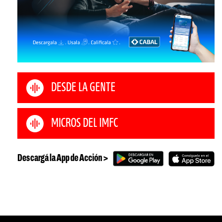
DESDE LA GENTE
MICROS DEL IMFC
Descargá la App de Acción >