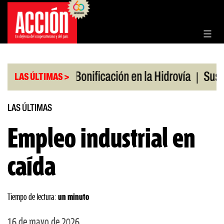
Saltar
al
contenido
|
|
s en julio
Bonificación en la Hidrovía
Suspende
LAS ÚLTIMAS >
LAS ÚLTIMAS
Empleo industrial en
caída
Tiempo de lectura:
un minuto
16 de mayo de 2026