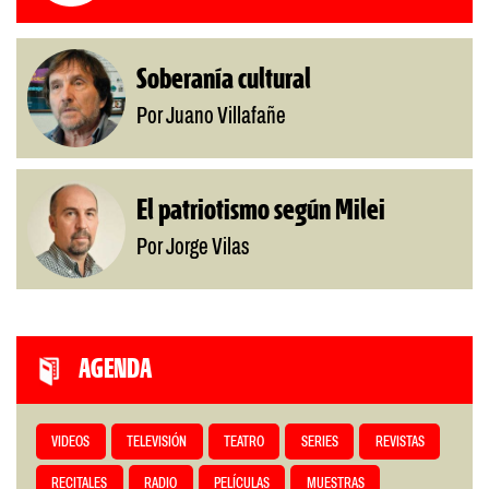
Soberanía cultural
Por Juano Villafañe
El patriotismo según Milei
Por Jorge Vilas
AGENDA
VIDEOS
TELEVISIÓN
TEATRO
SERIES
REVISTAS
RECITALES
RADIO
PELÍCULAS
MUESTRAS