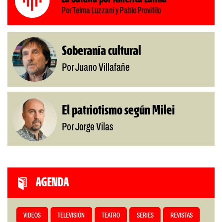
Por Telma Luzzani y Pablo Provitilo
Soberanía cultural
Por Juano Villafañe
El patriotismo según Milei
Por Jorge Vilas
AGENDA
VIDEOS
TELEVISIÓN
TEATRO
SERIES
REVISTAS