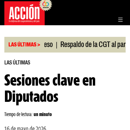
Saltar
al
contenido
|
ón en el Congreso
Respaldo de la CGT al paro univ
LAS ÚLTIMAS >
LAS ÚLTIMAS
Sesiones clave en
Diputados
Tiempo de lectura:
un minuto
16 de mayo de 2026