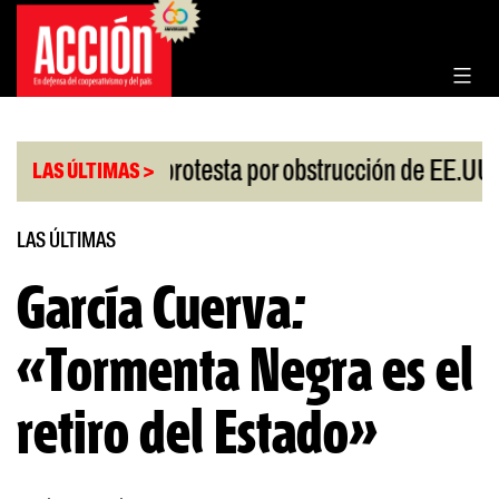
Saltar
al
contenido
|
esgo
China protesta por obstrucción de EE.UU en
LAS ÚLTIMAS >
LAS ÚLTIMAS
García Cuerva:
«Tormenta Negra es el
retiro del Estado»