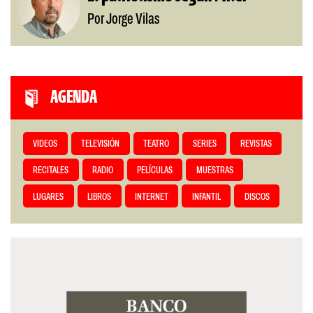
Por Jorge Vilas
AGENDA
VIDEOS
TELEVISIÓN
TEATRO
SERIES
REVISTAS
RECITALES
RADIO
PELÍCULAS
MUESTRAS
LUGARES
LIBROS
INTERNET
INFANTIL
DISCOS