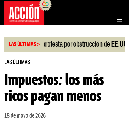
Saltar
al
contenido
|
esgo
China protesta por obstrucción de EE.UU e
LAS ÚLTIMAS >
LAS ÚLTIMAS
Impuestos: los más
ricos pagan menos
18 de mayo de 2026