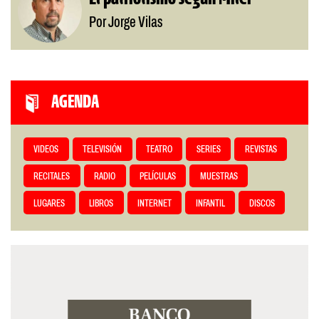
Por Jorge Vilas
AGENDA
VIDEOS
TELEVISIÓN
TEATRO
SERIES
REVISTAS
RECITALES
RADIO
PELÍCULAS
MUESTRAS
LUGARES
LIBROS
INTERNET
INFANTIL
DISCOS