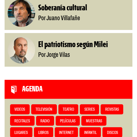
Soberanía cultural
Por Juano Villafañe
El patriotismo según Milei
Por Jorge Vilas
AGENDA
VIDEOS
TELEVISIÓN
TEATRO
SERIES
REVISTAS
RECITALES
RADIO
PELÍCULAS
MUESTRAS
LUGARES
LIBROS
INTERNET
INFANTIL
DISCOS