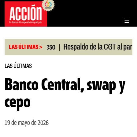
Saltar
al
contenido
|
ión en el Congreso
Respaldo de la CGT al paro univ
LAS ÚLTIMAS >
LAS ÚLTIMAS
Banco Central, swap y
cepo
19 de mayo de 2026