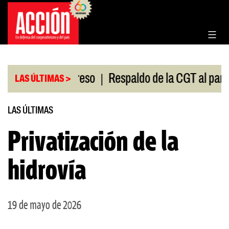
Saltar
al
contenido
|
ión en el Congreso
Respaldo de la CGT al paro uni
LAS ÚLTIMAS >
LAS ÚLTIMAS
Privatización de la
hidrovía
19 de mayo de 2026