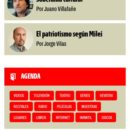
Por Juano Villafañe
El patriotismo según Milei
Por Jorge Vilas
AGENDA
VIDEOS
TELEVISIÓN
TEATRO
SERIES
REVISTAS
RECITALES
RADIO
PELÍCULAS
MUESTRAS
LUGARES
LIBROS
INTERNET
INFANTIL
DISCOS