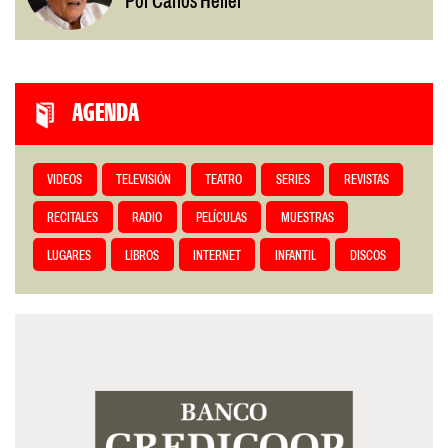
Por Carlos Heller
AGENDA
VIDEOS
TELEVISIÓN
TEATRO
SERIES
REVISTAS
RECITALES
RADIO
PELÍCULAS
MUESTRAS
LUGARES
LIBROS
INTERNET
INFANTIL
DISCOS