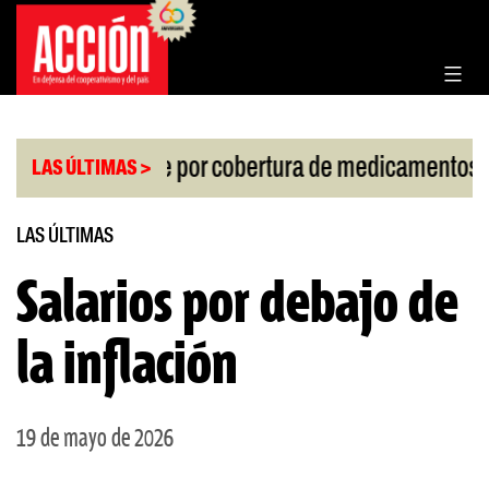
Saltar
al
contenido
|
allo de la Corte por cobertura de medicamentos
U
LAS ÚLTIMAS >
LAS ÚLTIMAS
Salarios por debajo de
la inflación
19 de mayo de 2026