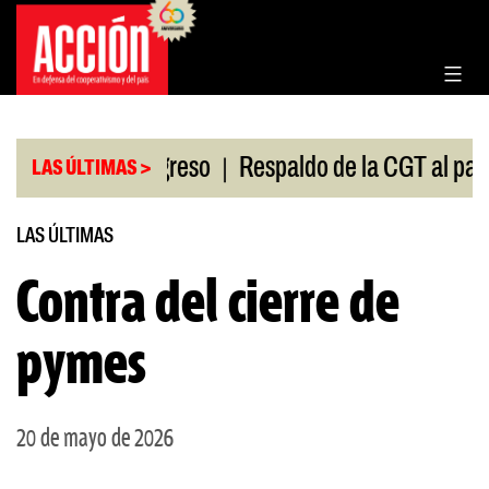
Saltar
al
contenido
|
sión en el Congreso
Respaldo de la CGT al paro un
LAS ÚLTIMAS >
LAS ÚLTIMAS
Contra del cierre de
pymes
20 de mayo de 2026