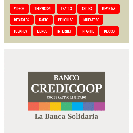
VIDEOS
TELEVISIÓN
TEATRO
SERIES
REVISTAS
RECITALES
RADIO
PELÍCULAS
MUESTRAS
LUGARES
LIBROS
INTERNET
INFANTIL
DISCOS