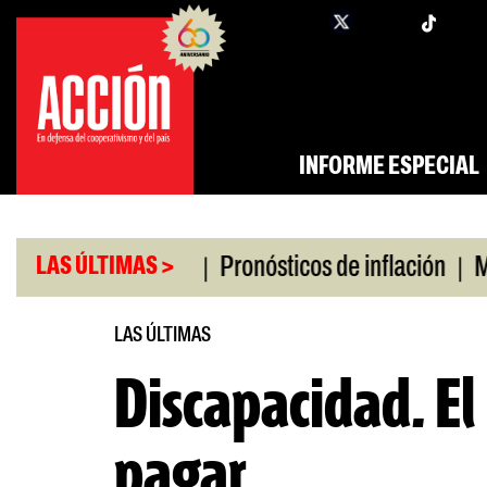
Saltar
twi
facebook
al
contenido
INFORME ESPECIAL
|
|
ro universitario
Pronósticos de inflación
Miles
LAS ÚLTIMAS >
LAS ÚLTIMAS
Discapacidad. El
pagar