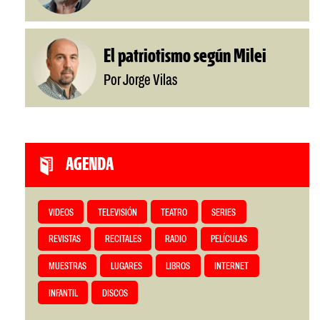
El patriotismo según Milei
Por Jorge Vilas
AGENDA
VIDEOS
TELEVISIÓN
TEATRO
SERIES
REVISTAS
RECITALES
RADIO
PELÍCULAS
MUESTRAS
LUGARES
LIBROS
INTERNET
INFANTIL
DISCOS