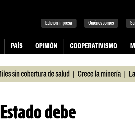
tter
instagram
tiktok
Youtube
Spotify
Edición impresa
Quiénes somos
Su
PAÍS
OPINIÓN
COOPERATIVISMO
M
|
|
 sin cobertura de salud
Crece la minería
La Pam
 Estado debe