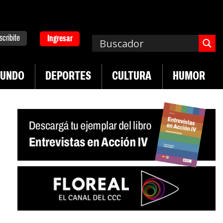
scribite
Ingresar
UNDO
DEPORTES
CULTURA
HUMOR
|
pa. Emergencia en salud mental
Los 43 estudian