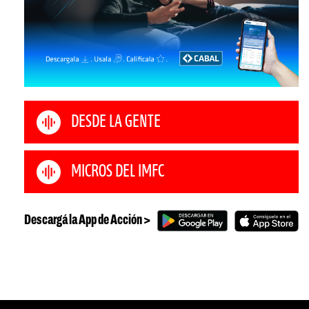
DESDE LA GENTE
MICROS DEL IMFC
Descargá la App de Acción >