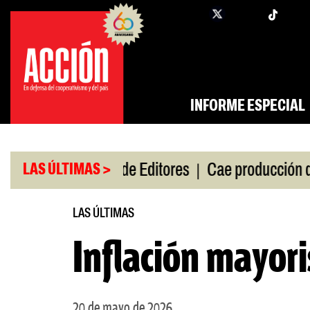
Saltar
twi
facebook
al
contenido
INFORME ESPECIAL
|
|
 de gira
Feria de Editores
Cae producción de aut
LAS ÚLTIMAS >
LAS ÚLTIMAS
Inflación mayori
20 de mayo de 2026