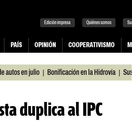
tter
instagram
tiktok
Youtube
Spotify
Edición impresa
Quiénes somos
Su
PAÍS
OPINIÓN
COOPERATIVISMO
M
|
|
os en julio
Bonificación en la Hidrovía
Suspend
sta duplica al IPC