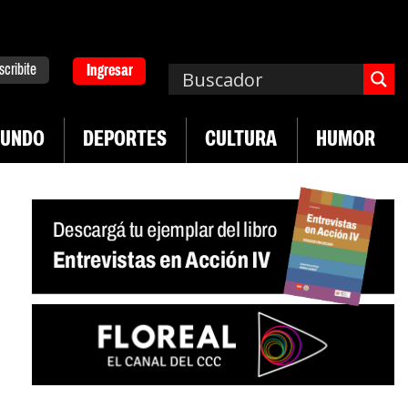
scribite
Ingresar
UNDO
DEPORTES
CULTURA
HUMOR
|
en desregulación del practicaje
Denuncias por v