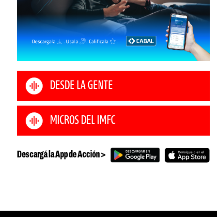
DESDE LA GENTE
MICROS DEL IMFC
Descargá la App de Acción >