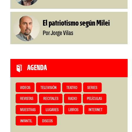
El patriotismo según Milei
Por Jorge Vilas
AGENDA
VIDEOS
TELEVISIÓN
TEATRO
SERIES
REVISTAS
RECITALES
RADIO
PELÍCULAS
MUESTRAS
LUGARES
LIBROS
INTERNET
INFANTIL
DISCOS