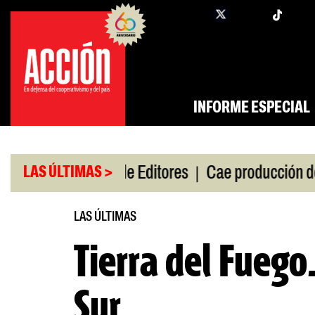
Saltar
twi
facebook
al
contenido
INFORME ESPECIAL
|
|
de gira
Feria de Editores
Cae producción de auto
LAS ÚLTIMAS >
LAS ÚLTIMAS
Tierra del Fuego
Sur