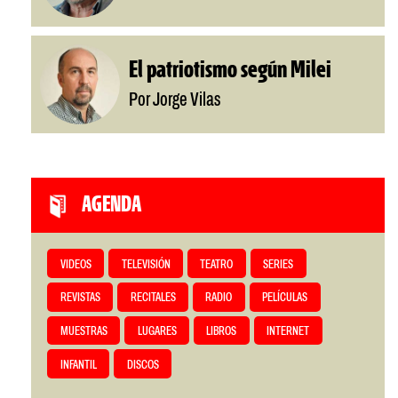
El patriotismo según Milei
Por Jorge Vilas
AGENDA
VIDEOS
TELEVISIÓN
TEATRO
SERIES
REVISTAS
RECITALES
RADIO
PELÍCULAS
MUESTRAS
LUGARES
LIBROS
INTERNET
INFANTIL
DISCOS