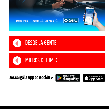
DESDE LA GENTE
MICROS DEL IMFC
Descargá la App de Acción >