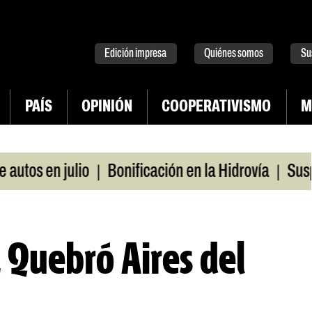
tter
instagram
tiktok
Youtube
Spotify
Edición impresa
Quiénes somos
Su
PAÍS
OPINIÓN
COOPERATIVISMO
M
|
|
s en julio
Bonificación en la Hidrovía
Suspende
. Quebró Aires del