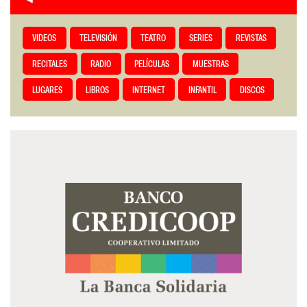
VIDEOS
TELEVISIÓN
TEATRO
SERIES
REVISTAS
RECITALES
RADIO
PELÍCULAS
MUESTRAS
LUGARES
LIBROS
INTERNET
INFANTIL
DISCOS