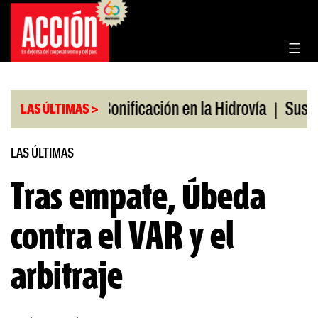
Saltar
al
contenido
|
|
os en julio
Bonificación en la Hidrovía
Suspend
LAS ÚLTIMAS >
LAS ÚLTIMAS
Tras empate, Úbeda
contra el VAR y el
arbitraje