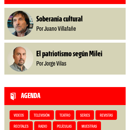
Soberanía cultural
Por Juano Villafañe
El patriotismo según Milei
Por Jorge Vilas
AGENDA
VIDEOS
TELEVISIÓN
TEATRO
SERIES
REVISTAS
RECITALES
RADIO
PELÍCULAS
MUESTRAS