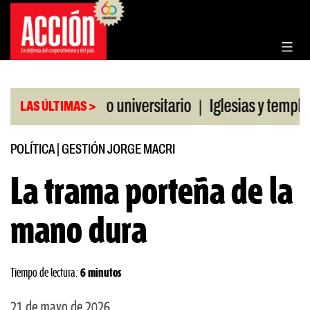
Saltar
al
contenido
|
CGT al paro universitario
Iglesias y templos asis
LAS ÚLTIMAS >
POLÍTICA
|
GESTIÓN JORGE MACRI
La trama porteña de la
mano dura
Tiempo de lectura:
6 minutos
21 de mayo de 2026