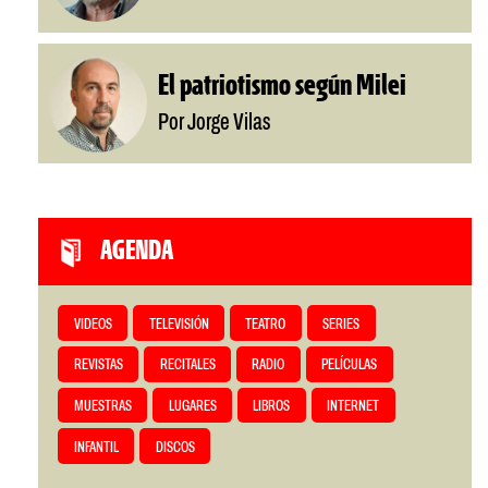
El patriotismo según Milei
Por Jorge Vilas
AGENDA
VIDEOS
TELEVISIÓN
TEATRO
SERIES
REVISTAS
RECITALES
RADIO
PELÍCULAS
MUESTRAS
LUGARES
LIBROS
INTERNET
INFANTIL
DISCOS