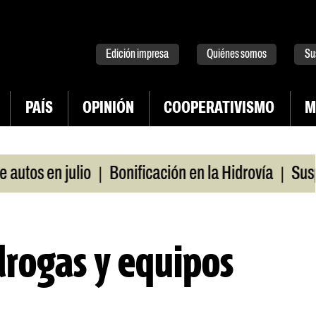
tter
instagram
tiktok
Youtube
Spotify
Edición impresa
Quiénes somos
Su
PAÍS
OPINIÓN
COOPERATIVISMO
M
|
|
s en julio
Bonificación en la Hidrovía
Suspende
drogas y equipos