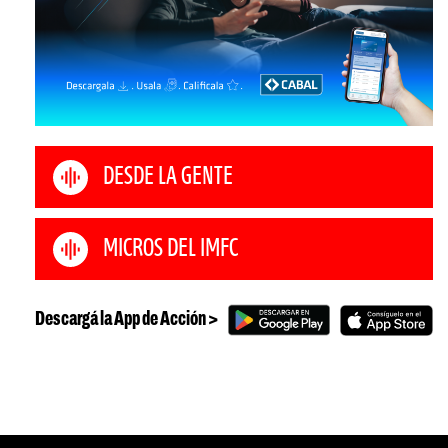
DESDE LA GENTE
MICROS DEL IMFC
Descargá la App de Acción >