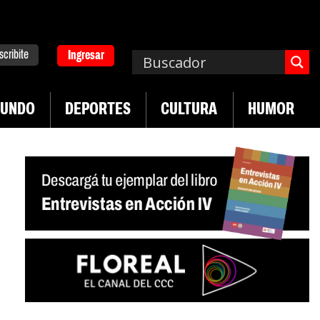
scribite
Ingresar
UNDO
DEPORTES
CULTURA
HUMOR
|
n desregulación del practicaje
Denuncias por vi