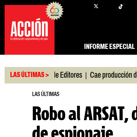
Saltar
twi
facebook
al
contenido
INFORME ESPECIAL
|
|
de gira
Feria de Editores
Cae producción de auto
LAS ÚLTIMAS >
LAS ÚLTIMAS
Robo al ARSAT, 
de espionaje