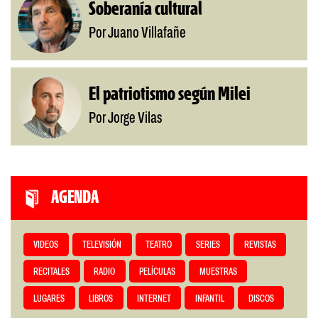
Soberanía cultural
Por Juano Villafañe
El patriotismo según Milei
Por Jorge Vilas
AGENDA
VIDEOS
TELEVISIÓN
TEATRO
SERIES
REVISTAS
RECITALES
RADIO
PELÍCULAS
MUESTRAS
LUGARES
LIBROS
INTERNET
INFANTIL
DISCOS