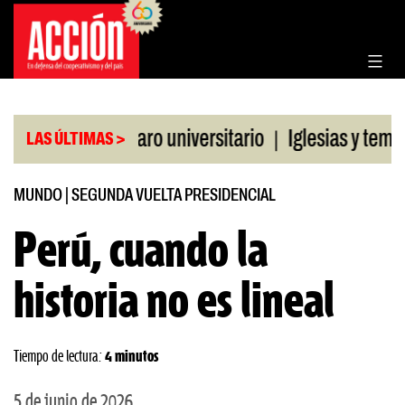
Saltar
al
contenido
|
a CGT al paro universitario
Iglesias y templos as
LAS ÚLTIMAS >
MUNDO
|
SEGUNDA VUELTA PRESIDENCIAL
Perú, cuando la
historia no es lineal
Tiempo de lectura:
4 minutos
5 de junio de 2026