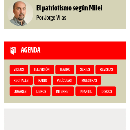
El patriotismo según Milei
Por Jorge Vilas
AGENDA
VIDEOS
TELEVISIÓN
TEATRO
SERIES
REVISTAS
RECITALES
RADIO
PELÍCULAS
MUESTRAS
LUGARES
LIBROS
INTERNET
INFANTIL
DISCOS