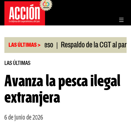
Saltar
al
contenido
|
ión en el Congreso
Respaldo de la CGT al paro univ
LAS ÚLTIMAS >
LAS ÚLTIMAS
Avanza la pesca ilegal
extranjera
6 de junio de 2026