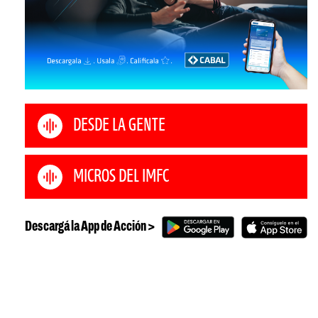
DESDE LA GENTE
MICROS DEL IMFC
Descargá la App de Acción >