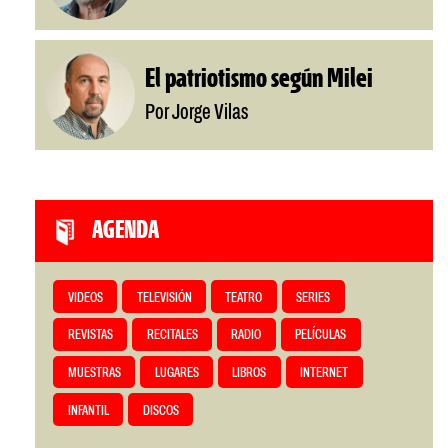
El patriotismo según Milei
Por Jorge Vilas
AGENDA
VIDEOS
TELEVISIÓN
TEATRO
SERIES
REVISTAS
RECITALES
RADIO
PELÍCULAS
MUESTRAS
LUGARES
LIBROS
INTERNET
INFANTIL
DISCOS