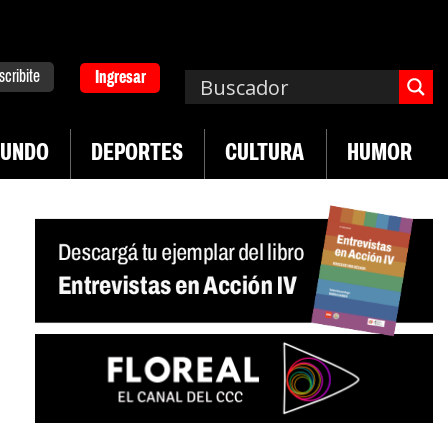
scribite
Ingresar
UNDO
DEPORTES
CULTURA
HUMOR
|
|
 Neuquén
Miguel Díaz-Canel: «Es un genocidio»