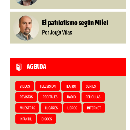
El patriotismo según Milei
Por Jorge Vilas
AGENDA
VIDEOS
TELEVISIÓN
TEATRO
SERIES
REVISTAS
RECITALES
RADIO
PELÍCULAS
MUESTRAS
LUGARES
LIBROS
INTERNET
INFANTIL
DISCOS