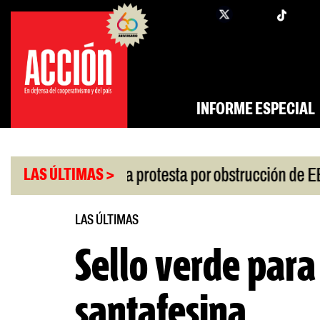
Saltar
twi
facebook
al
contenido
INFORME ESPECIAL
|
n riesgo
China protesta por obstrucción de EE.U
LAS ÚLTIMAS >
LAS ÚLTIMAS
Sello verde para
santafesina