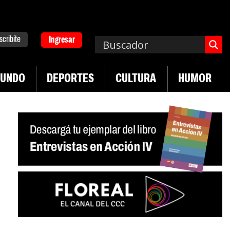
scribite
Ingresar
UNDO
DEPORTES
CULTURA
HUMOR
|
|
io»
Asume de la Espriella en Colombia
Sismo e