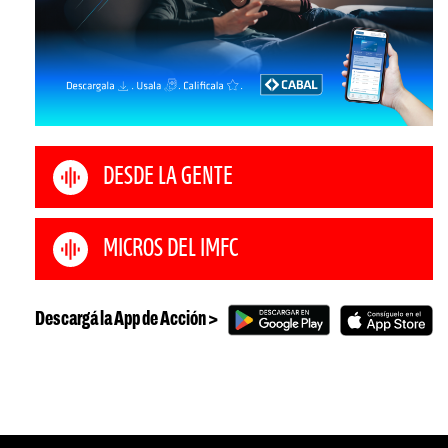
DESDE LA GENTE
MICROS DEL IMFC
Descargá la App de Acción >