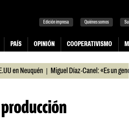
tter
instagram
tiktok
Youtube
Spotify
Edición impresa
Quiénes somos
Su
PAÍS
OPINIÓN
COOPERATIVISMO
M
|
U en Neuquén
Miguel Díaz-Canel: «Es un genocid
 producción